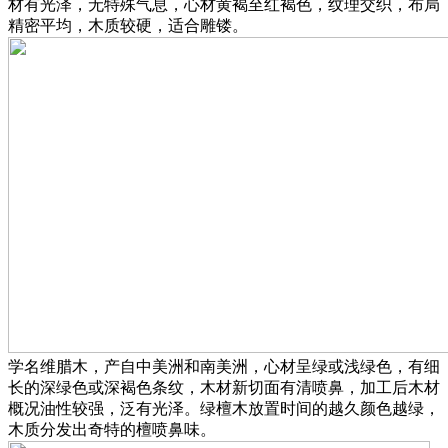
材有光泽，无特殊气息，心材黄褐至红褐色，纹理交织，布局
精密平均，木质较硬，适合雕镂。
学名维腊木，产自中美洲和南美洲，心材呈绿或浅绿色，有细
长的深绿色或深褐色条纹，木材新切面有清喷鼻，加工后木材
概况油性较强，泛有光泽。绿檀木放置时间的越久颜色越绿，
木质分发出奇特的檀喷鼻味。