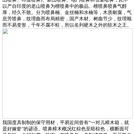
以产自印度的老山喷鼻为檀喷鼻中的极品。檀喷鼻喷鼻气醇
厚，经久不散。分为喷鼻楠、金丝楠和水楠等，木质耐腐，气
息芳喷鼻，纹理曲而布局精密，国产木材。树曲节少，纹理顺
而不易变形，千年不腐不蛀，所以名列硬木之外的软木之王。
我国度具制制的保守用材，平易近间曾有“一对儿樟木箱，就
是好嫁奁”的谚语。喷鼻樟木概况红棕色至暗棕色，横断面可