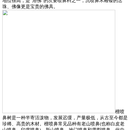
地位很高，是“浴佛”的次要喷鼻料之一，沉喷鼻木雕镂的念
珠、佛像更是宝贵的佛具。
檀喷
鼻树是一种半寄活泼物，发展迟缓，产量极低，从古至今都是
珍稀、高贵的木材。檀喷鼻常见品种有老山喷鼻(也称白皮老
山喷鼻、印度喷鼻)、新山喷鼻、地门喷鼻和雪梨喷鼻，此中