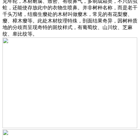
见年轮，木材耐腐、致密、有喷鼻气，多制成箱类，不只防虫
蛀，还能使存放此中的衣物生喷鼻。并非树种名称，而是老干
千头万绪，结瘤生瘿处的木材叫做瘿木，常见的有花梨瘿、
瘿、樟木瘿等。此处木材纹理特殊，剖面结果奇异，因树种质
地的分歧而呈现奇特的斑纹样式，有葡萄纹、山川纹、芝麻
纹、皋比纹等。