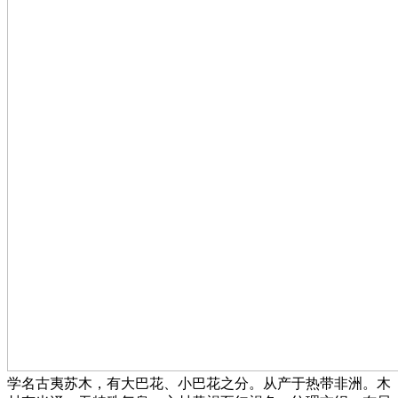
学名古夷苏木，有大巴花、小巴花之分。从产于热带非洲。木