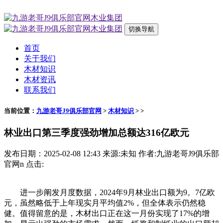
切换导航
首页
关于我们
木材知识
木材资讯
联系我们
当前位置：
九游老哥J9俱乐部官网
>
木材知识
> >
林业出口第三季度强劲增加总额达316亿欧元
发布日期：2025-02-08 12:43 来源:未知 作者:九游老哥J9俱乐部
官网n 点击:
进一步阐发月度数据，2024年9月林业出口额为9。7亿欧
元，虽然略低于上年现实月平均值2%，但全体表示仍然稳
健。值得留意的是，木材出口正在这一月份实现了17%的增