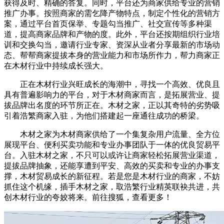
获得及时、精确的答复。同时，平台还为商家供给专业的营销
推广办事。按照商家的需乞降产物特点，制定个性化的营销方
案，通过平台首页保举、专题勾当推广、社交宣传等多种渠
道，提高商家品牌和产物的度。此外，平台还按期组织行业培
训和交换勾当，邀请行业专家、资深从业者分享最新的市场动
态、帮帮商家提拔本身的营业能力和市场所作力，帮力商家正
在木材行业中持续成长强大。
正在木材行业兴旺成长的海潮中，寻找一个高效、优良且
具有普遍影响力的平台，对于木材商家而言，是拓展营业、提
拔品牌出名度的环节所正在。木材之家，正以其奇特的劣势吸
引着浩繁商家入驻，为他们搭建起一座通往成功的桥梁。
木材之家为木材商家供给了一个集复杂用户流量、全方位
展现平台、便利买卖功能和专业办事团队于一体的优良贸易平
台。入驻木材之家，不只可以或许让商家轻松拓展营业渠道，
提拔品牌抽象，还能享遭到平安、高效的买卖和专业的办事支
撑，木材贸易成长的新征程。若是您是木材行业的商家，不妨
抓住这个机缘，插手木材之家，取浩繁行业精英联袂共进，共
创木材行业的夸姣将来。前往搜狐，查看更多！