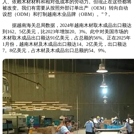
入、依赖木材材料和相对低成本的劳动力。但现正在这些都将
被改变。我们有需要从按照外部订单出产（OEM）转向自动
设想（ODM）和打制越南木业品牌（OBM）。”？。
据越南海关总局数据，2024年越南木材取木成品出口额达
到162。5亿美元，比2023年增加20。3%。此中对美国市场的
木材取木成品出口额达91亿美元，占总额的56%。正在2025年
1月份，越南木材及木成品出口额达14。2亿美元，出口额达
7。8亿美元，占木材及木成品出口总额的54。9%。