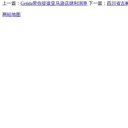
上一篇：
Getida带你提拔亚马逊店肆利润率
下一篇：
四川省古树
网站地图