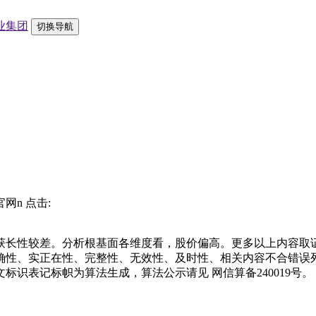
切换导航
官网n 点击:
长性较差。分析根基面各维度看，股价偏高。更多以上内容取证
确性、实正在性、完整性、无效性、及时性、相关内容不合错误
识表记标帜为算法生成，算法公示请见 网信算备240019号。