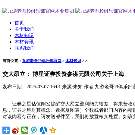
首页
关于我们
木材知识
木材资讯
联系我们
当前位置：
九游老哥J9俱乐部官网
>
木材知识
> >
交大昂立： 博星证券投资参谋无限公司关于上海
发布日期：2025-03-07 16:01 来源:未知 作者:九游老哥J9俱乐部
证券之星估值阐发提醒交大昂立盈利能力较差，将来营收获
息，证券之星对其概念、数据及图表）全数或者部门内容的精
对该内容存正在，请发送邮件至，我们将放置核实处置。如该文标