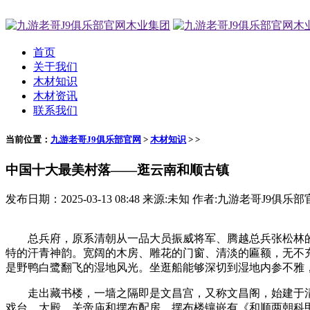
首页
关于我们
木材知识
木材资讯
联系我们
当前位置：
九游老哥J9俱乐部官网
>
木材知识
> >
中国十大最美村落——逛云南和顺古镇
发布日期：2025-03-13 08:48 来源:未知 作者:九游老哥J9俱乐部
总兵府，原系清朝从一品大员振威将军、腾越总兵张松林的老
特的汗青神韵。宽阔的木房、雕花的门窗、清淡的匾额，无不
是野鸭白鹭翻飞的湿地风光。坐逛船能够深切到湿地内参不雅
走出藏书楼，一墙之隔即是文昌宫，又称文昌阁，始建于清朝
戏台、大殿、关帝庙和摆布配房，摆布楼镶嵌有《和顺两朝科甲落