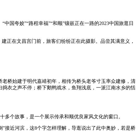
夸姣”“路程幸福”“和顺”镶嵌正在一路的2023中国旅逛日
，建正在文昌宫门前，旅客们纷纷正在此摄影。品尝其满意义，
。
老桥始建于明代嘉靖初年，相传为桥头老爷寸玉率众建修，清
村妇捣衣之声不停；桥下鹅鸭戏水，鱼翔浅底，一派江南水乡的恬
十多个故事，是一个展示传承和顺优良家风文化的窗口。
倒”接近河滨，这8个字怎样理解，导逛说出了此中奥妙，若是桥