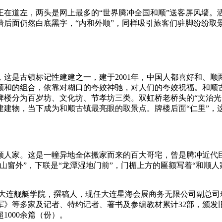
道左，两头是网上最多的“世界腾冲全国和顺”送客屏风墙。
墙后面仍然白底黑字，“内和外顺”，同样吸引旅客们驻脚纷纷取
是古镇标记性建建之一，建于2001年，中国人都喜好和、顺
顺和的组合，依靠对糊口的夸姣神驰，对人们的夸姣祝福。和顺古
顺牌楼分为百岁坊、文化坊、节孝坊三类。双虹桥老桥头的“文治光
建建物，当下成为和顺古镇最亮眼的取景点。牌楼后面“仁里”，
人家。这是一幢异地全体搬家而来的百大哥宅，曾是腾冲近代巨
山窗外”，下联是“龙潭湿地门前”，门楣上方的匾额写着“和顺
连舰艇学院，撰稿人，现任大连星海会展商务无限公司副总司理
等多家及记者、特约记者、著书及参编教材累计32部，颁发旧事
1000余篇（份）。