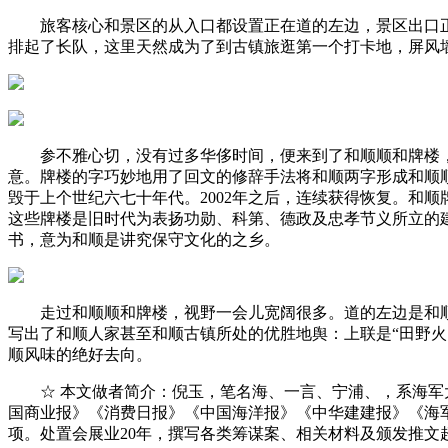
旅客核心和景区的从入口都设置正在道的左边，景区出口正在
排起了长队，这里天然成为了到古镇旅逛第一个打卡地，屏风
参不雅心切，没有过多华侈时间，便来到了和顺顺和牌楼，这
意。牌楼的字巧妙地用了回文的修辞手法将和顺两字形成和顺
毁于上个世纪六七十年代。2002年之后，连续获得恢复。和
这些牌楼是旧时代为表扬功勋、科第、德政及忠孝节义所立的
书，意为和顺是讲究保守文化的之乡。
走过和顺顺和牌楼，视野一会儿宽阔很多。道的左边是和顺
写出了和顺人家甚至和顺古镇所处的优胜地舆：上联是“田野火
顺风味的绝好去向。
☆ 本文做者简介：倪玉，笔名海、一言、宁浦、，系海军大
国商业报》《消费日报》《中国海洋报》《中华建建报》《海军》
项。处置会展业20年，撰写各类筹谋案、相关材料及颁发推文超