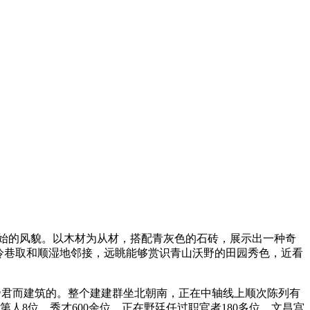
始的风貌。以木材为从材，搭配青灰色的石砖，展示出一种奇
冷巷取和顺湿地邻接，远眺能够赏识青山沃野的田园秀色，近看
帝君而建筑的。整个建建群坐北朝南，正在中轴线上顺次陈列有
人8位、秀才600余位，正在野廷任过职官者180多位。文昌宫