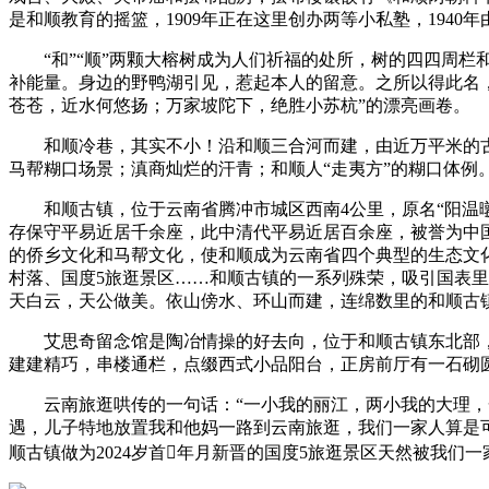
是和顺教育的摇篮，1909年正在这里创办两等小私塾，194
“和”“顺”两颗大榕树成为人们祈福的处所，树的四四周栏
补能量。身边的野鸭湖引见，惹起本人的留意。之所以得此名，
苍苍，近水何悠扬；万家坡陀下，绝胜小苏杭”的漂亮画卷。
和顺冷巷，其实不小！沿和顺三合河而建，由近万平米的古建
马帮糊口场景；滇商灿烂的汗青；和顺人“走夷方”的糊口体例
和顺古镇，位于云南省腾冲市城区西南4公里，原名“阳温暾”
存保守平易近居千余座，此中清代平易近居百余座，被誉为中
的侨乡文化和马帮文化，使和顺成为云南省四个典型的生态文
村落、国度5旅逛景区……和顺古镇的一系列殊荣，吸引国表
天白云，天公做美。依山傍水、环山而建，连绵数里的和顺古
艾思奇留念馆是陶冶情操的好去向，位于和顺古镇东北部，馆
建建精巧，串楼通栏，点缀西式小品阳台，正房前厅有一石砌
云南旅逛哄传的一句话：“一小我的丽江，两小我的大理，一
遇，儿子特地放置我和他妈一路到云南旅逛，我们一家人算是
顺古镇做为2024岁首年月新晋的国度5旅逛景区天然被我们