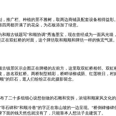
广栏、种植的景不雅树，取两边商铺及配套设备相得益彰。“中国
榕四周都开满了的花朵，为石板添加了绿意。
顺古镇题写“和顺协调”秀逸墨宝，现在曾经成为一面风光墙
牌楼正在双虹桥的对面，这个牌坊取和顺顺和牌坊一样的恢宏气派
古镇景区示企图正在牌楼的左前方，这里取双虹桥相邻。双虹桥
双虹卧波，故名双虹桥。两桥制型精彩，桥畔绿柳成荫、红莲映日，
顺”的巨石，逛人们纷纷正在此摄影留念。
布了二十多组细心设想创做的石雕和安拆，浓缩和顺家风文化的
等石碑和“和顺冷巷”的字正在靠山坡的一边呈现。“桥倒碑修碑
碑下面的钱天然也就没有了，只能靠本人想法子去建筑了。