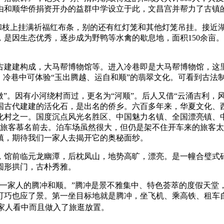
0年由和顺华侨捐资开办的益群中学设立于此，文昌宫并帮力了古镇
和枝上挂满祈福红布条，别的还有红灯笼和其他灯笼吊挂。接近
是因生态优秀，逐步成为野鸭等水禽的歇息地，面积150余亩
建构成，大马帮博物馆等。进入冷巷即是大马帮博物馆，这里用
。冷巷中可体验“玉出腾越、运自和顺”的翡翠文化。可看到古法
。因有小河绕村而过，更名为“河顺”。后人又借“云涌吉利，风吹
国古代建建的活化石，是出名的侨乡。六百多年来，华夏文化、
化村之一。国度沉点风光名胜区、中国魅力名镇、全国漂亮镇、
里旅客慕名前去。泊车场虽然很大，但仍是架不住开车来的旅客
镇，期待我们一家人去揭开它的奥秘面纱。
前临元龙幽潭，后枕凤山，地势高旷，漂亮。是一幢合璧式砖
圆形拱门，古朴秀雅。
家人的腾冲和顺。”腾冲是景不雅集中、特色荟萃的度假天堂，
可巧也应了景。第一坐目标地就是腾冲，坐飞机、乘高铁、租车
一家人看中而且做入了旅逛放置。