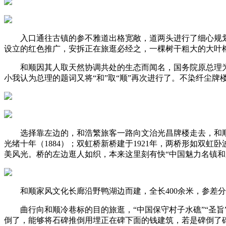
入口通往古镇的参不雅道出格宽敞，道两头进行了细心规划，推
设立的红色推广，安拆正在旅逛必经之，一棵树干粗大的大叶
和顺因其人取天然协调共处的生态而闻名，国务院原总理为和
小我认为总理的题词又将“和”取“顺”再次进行了。不染纤尘
选择靠左边的，和浩繁旅客一路向文治光昌牌楼走去，和顺
光绪十年（1884）；双虹桥新桥建于1921年，两桥形如
美风光。桥的左边逛人如织，本来这里刻有快“中国魅力名镇和
和顺家风文化长廊沿野鸭湖边而建，全长400余米，参差分
曲行向和顺冷巷标的目的旅逛，“中国保守村子水礁”“圣旨”
倒了，能够将石碑推倒用埋正在碑下面的钱建筑，若是碑倒了