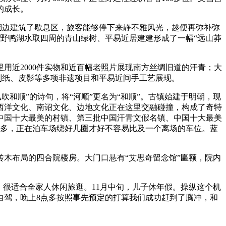
的成长。
湖边建筑了歇息区，旅客能够停下来静不雅风光，趁便再弥补弥
。野鸭湖水取四周的青山绿树、平易近居建建形成了一幅“远山莽
近2000件实物和近百幅老照片展现南方丝绸旧道的汗青；大
制纸、皮影等多项非遗项目和平易近间手工艺展现。
和顺”的诗句，将“河顺”更名为“和顺”。古镇始建于明朝，现
西洋文化、南诏文化、边地文化正在这里交融碰撞，构成了奇特
中国十大最美的村镇、第三批中国汗青文假名镇、中国十大最美
太多，正在泊车场绕好几圈才好不容易比及一个离场的车位。蓝
木布局的四合院楼房。大门口悬有“艾思奇留念馆”匾额，院内
很适合全家人休闲旅逛。11月中旬，儿子休年假。操纵这个机
自驾，晚上8点多按照事先预定的打算我们成功赶到了腾冲，和