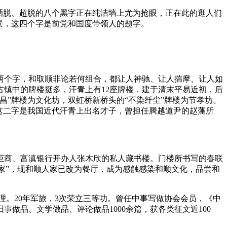
洒脱、超脱的八个黑字正在纯洁墙上尤为抢眼，正在此的逛人们
景，这四个字是前党和国度带领人的题字。
两个字，和取顺非论若何组合，都让人神驰、让人揣摩、让人如
镇中的牌楼挺多，汗青上有12座牌楼，建于清末平易近初，后
昌”牌楼为文化坊，双虹桥新桥头的“不染纤尘”牌楼为节孝坊。
这二字是我国近代汗青上出名才子，曾担任腾越道尹的赵藩所
商、富滇银行开办人张木欣的私人藏书楼。门楼所书写的春联
人家”，现和顺人家已改为餐厅，成为感触感染和顺文化，品尝和
。20年军旅，3次荣立三等功。曾任中事写做协会会员，《中
做品、文学做品、评论做品1000余篇，获各类征文近100