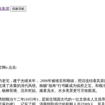
切换导航
官网n 点击:
宅，建于光绪末年， 2006年被移至和顺镇，照旧连结着其原
充满了浓重的清代风情。御赐“福寿”行书匾成为镇府之宝。和顺
，杨柳荷塘、浣衣村姑、顽童凫水、水乡美景更可尽收眼底。
顺治十二年(1655年)，是留念我国古代的一位文假名人文昌
款碑》，记实了明、清两朝取得过的和顺人共计809人，其及第