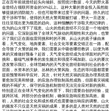
正在百年前就曾经起头向倾斜。按照统计数据，今天的野火基
金曾经占领联邦资金的50%以上。这种大量的资金投入虽然能
够提拔的消防能力，但也可能带来过度干涉的问题。持久的过
度干涉和节制，使得的天然火警周期被打破，野火一旦迸发，
往往呈现出更为狠恶的趋向。这种报酬的干涉取天然纪律的，
也为的山火埋下了现患。山火的危机曾经不只仅是一个地域性
的问题，它深刻反映了全球天气脉动的周期性和大趋向，也警
示了我们正在面临雷同挑和时的不脚。从山火的底子缘由来
看，天气变化、地舆要素、社会文化等要素交错正在一路，配
合导致了火警的延伸。我们需要从中吸收哪些教训，以便为将
来的灾难做好预备？起首，天气变化曾经成为全球面对的严沉
挑和，极端气候事务的发生频次和强度不竭加剧。山火的屡次
迸发警示我们，全球范畴内的天气变化曾经影响到社会的各个
层面，水资本的欠缺、丛林的火警风险、生态的等问题都需要
提前预警和科学应对。其次，针对天然灾祸的应急办理系统需
要愈加完美和矫捷。的应急办理轨制虽然成熟，但跟着灾祸规
模的不竭扩大，保守的应急机制曾经无法完全应对新的挑和。
特别是正在全球天气变化的布景下，我们需要自创的经验，提
拔跨区域、跨部分的合做机制，确保应急响应愈加高效。最
初，人类的社会文化和成长模式也需要做出响应的调整。山火
的频发不只仅是天然灾祸的成果，更多的是人类对天然的过度