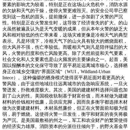
要素的影响尤为较着，特别是正在这场山火危机中，消防水源
的欠缺和天气的干燥，使得火警更难毁灭。的安全公司早已察
觉到这一危机的苗头，提前撤保，进一步加剧了火警的严沉
性。特别是正在火警发生时，这导致了经济丧失的扩大。的山
火虽然被遍及认为是天气变暖的成果，但从本年火警的缺乏大
风和相对较低的伤亡率来看，这场灾难更像是冷相天气的典型
表示。凡是环境下，冷相天气下的山火具有较大的燃烧面积，
但大风并不强，伤亡率较低。而暖相天气则凡是陪伴猛烈的大
风，火警的烈度和伤亡风险更高。除了天然前提和天气要素，
社会文化和人文要素也是山火频发的主要缘由之一。起首，美
国以报酬本的文化保守导致了居平易近远离城市核心，选择栖
身正在城乡交壤的“界面区域”（WUI，Wildland-Urban
Intece）。这种偏僻的栖身模式使得居平易近面对着更高的火
警风险，由于这些地域往往远离城市的告急响应系统，一旦火
警迸发，扑救难度极大。其次，美国的建建材料选择问题也加
剧了山火的性。美国税收轨制基于财富价值，而木材做为建建
材料的价钱相对低廉，且供应充脚，因而良多衡宇都选择木材
做为次要建建材料。木材虽然廉价，但正在火警面前却极为懦
弱，易于燃烧。这使得火警一旦发生，衡宇和财富的丧失将极
为严沉。是美国最敷裕的州之一，军工和农业财产的繁荣使得
的经济实力雄厚。消防资本的分派往往倾向于，的野火基金早