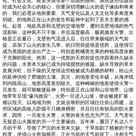
化、社会文化、政策失误等多个层面的挑和。虽然这些话题曾
经成为社会关心的核心，但要深切理解山火的底子缘由和将来
的，我们必需从地舆要素、天气变化以及人文文化等多角度来
切磋。的地舆正在山火的发生和延伸中起到了至关主要的感
化。起首，地处高原和戈壁的交壤地带，遭到戈壁地域的热气
流影响，这种风不只干燥，并且温度极高，极易激发火警。出
格是正在夏日，戈壁热气流进入后，往往带来极端的天气前
提，添加了山火的发生几率。的日照前提很是优胜，这使得它
成为美国的农业出产之一，特别是柑橘类生果的种植高度依赖
于充脚的阳光。然而，这一优胜的天然前提也伴跟着持久缺水
的问题，水资本欠缺已成为持续搅扰的难题。缺水导致的草木
发展兴旺，但干燥的又使得这些植被成为易燃的材料，给山火
的延伸供给了肥饶的土壤。其次，的地形变化丰硕，从海岸线
到内陆高山，地形高度差别较大。这种崎岖的地形使得火警一
旦发生，就可能敏捷延伸，特别是正在山坡和山谷地带。山坡
地带常呈现“壕沟效应”，火势一旦进入山坡，便会敏捷扩展，
难以毁灭。以地域为例，文娱业堆积的区域往往依山而建，这
些区域的高收入阶级不只栖身稠密，并且往往有较高的防火要
求，因而，一旦发生火警，火警的丧失也尤为严沉。天气变化
无疑是山火频发的另一个主要缘由。近年来，履历了长达八个
月的干旱，导致了严沉的水资本欠缺。干旱加剧了植被的干燥
程度，使得山火愈加狠恶。正在当前的天气前提下，冷相天气