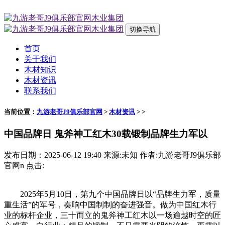
切换导航
首页
关于我们
木材知识
木材资讯
联系我们
当前位置：
九游老哥J9俱乐部官网
>
木材资讯
> >
中国品牌日 鬼斧神工红木30载锻制品牌生力军以
发布日期：2025-06-12 19:40 来源:未知 作者:九游老哥J9俱乐部
官网n 点击:
2025年5月10日，第九个中国品牌日以“品牌生力军，质量
重生活”的军号，奏响中国制制的奋进强音。做为中国红木行
业的标杆企业，三十而立的鬼斧神工红木以一场逾越时空的匠