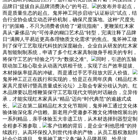
品牌日“提拔自从品牌消费决心”的号召。
的发布并非起点，
而是质量生态的起点。鬼斧神工同步启动“认证标识”试点，结
合行业协会成立动态评价机制，确保尺度落地。这种“尺度先
行”的策略，不只为消费者供给了“避坑指南”，更鞭策红木家
具从“豪侈品”向“可传承的糊口艺术品”转型，完满注释了品牌
日“满脚人平易近更高条理物质文化需求”的焦点。鬼斧神工做
到了保守工艺取现代科技的深度融合。企业自从研发的红木家
具智能制制系统，申请了多个红木家具制做身手相关的专利，
将保守工艺的“经验之巧”为“数据之准”。
同时，引进的五轴
联动加工核心取全从动蒸汽烘相干统，实现了出产效率提拔、
木材操纵率提高的冲破。而是通过手艺手段放大匠人价值。
鬼斧神工正正在践行和实现的，恰是正在周年庆典《精品红木
家具尺度研讨暨高质量成长论坛》上取会专家分歧认为的。红
木品牌要以思维鞭策保守工艺取现代文明的对话融合，立异传
承，才能实现红木家具从“精品”迈向“时代典范”的逾越式成
长。
正在第二届精品红木文化节期间，鬼斧神工通过文化体
验体验深化客户信赖。新老用户受邀参不雅文化博物馆展出的
一系列精品，亲手体验五大非遗工坊，从木材选择到器型定制
全程参不雅参取，
客户信赖的背后，是企业“利他思维”的持
续践行。从高环保投入到世代传承的产物，从员工股权激励到
社会公益项目，鬼斧神工将“义务”融入品牌基因。恰是这