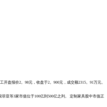
报价2。98元，收盘于2。900元，成交额2315。91万元。
亚等3家市值位于100亿到500亿之列。 定制家具股中市值正