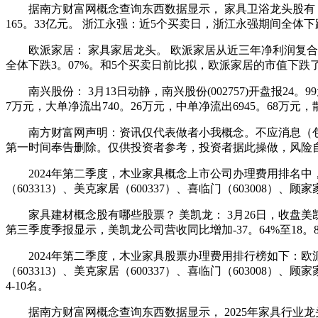
据南方财富网概念查询东西数据显示， 家具卫浴龙头股有： 家
165。33亿元。 浙江永强：近5个买卖日，浙江永强期间全体下
欧派家居： 家具家居龙头。 欧派家居从近三年净利润复合增加
全体下跌3。07%。和5个买卖日前比拟，欧派家居的市值下跌了1
南兴股份： 3月13日动静，南兴股份(002757)开盘报24。99
7万元，大单净流出740。26万元，中单净流出6945。68万元，
南方财富网声明：资讯仅代表做者小我概念。不应消息（包
第一时间奉告删除。仅供投资者参考，投资者据此操做，风险
2024年第二季度，木业家具概念上市公司办理费用排名中，欧派家
（603313）、美克家居（600337）、喜临门（603008）、顾家
家具建材概念股有哪些股票？ 美凯龙： 3月26日，收盘美凯龙股票
第三季度季报显示，美凯龙公司营收同比增加-37。64%至18。8
2024年第二季度，木业家具股票办理费用排行榜如下：欧派家居（
（603313）、美克家居（600337）、喜临门（603008）、
4-10名。
据南方财富网概念查询东西数据显示， 2025年家具行业龙头有