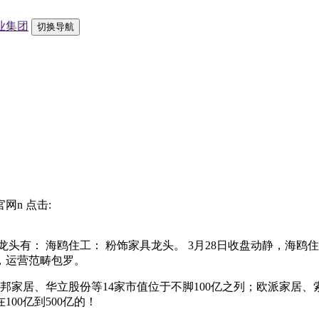
切换导航
官网n 点击:
 海鸥住工： 粉饰家具龙头。 3月28日收盘动静，海鸥住工开盘
元，运营范畴包罗。
家居、华立股份等14家市值位于不脚100亿之列；欧派家居、索菲
00亿到500亿的！