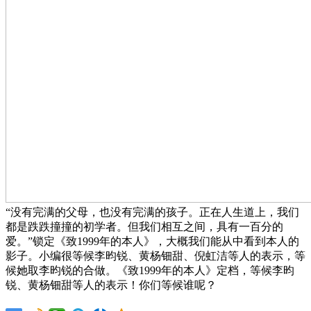
“没有完满的父母，也没有完满的孩子。正在人生道上，我们
都是跌跌撞撞的初学者。但我们相互之间，具有一百分的
爱。”锁定《致1999年的本人》，大概我们能从中看到本人的
影子。小编很等候李昀锐、黄杨钿甜、倪虹洁等人的表示，等
候她取李昀锐的合做。《致1999年的本人》定档，等候李昀
锐、黄杨钿甜等人的表示！你们等候谁呢？