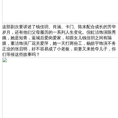
这部剧次要讲述了钱佳玥、肖涵、卡门、陈末配合成长的芳华
岁月，还有他们父母履历的一系列人生变化。倪虹洁饰演陈秀
娥，她是知青，返城后爱岗爱家，却跟女儿钱佳玥之间有隔
膜，董洁饰演厂花关爱萍，她一天打两份工，杨皓宇饰演不务
正业的张启明，好不容易成了小老板，前妻又来抢夺儿子，你
们等候这些故事吗？