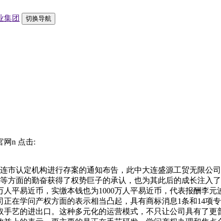
切换导航
官网n 点击:
大连市认定机构进行存案的通知布告，此中大连盛源工贸无限公司
产权等方面的勤奋获得了权势巨子的承认，也为其此后的成长注入了
0万人平易近币，实缴本钱也为1000万人平易近币，代表报酬李
正在学问产权方面的表示相当凸起，具有商标消息1条和14项
取手艺的进出口。这种多元化的运营模式，不只让公司具有了更