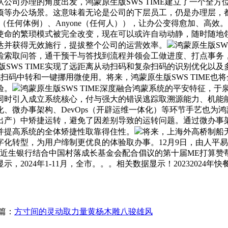
公司办理的角度出发，鸿蒙原生版SWS TIME建立了一个全
项等办公场景。这意味着无论是公司的下层员工，仍是办理层，都
nyway（任何体例）、Anyone（任何人）），让办公变得愈加、
使命的繁琐模式被完全改变，现在可以或许自动动静，随时随地
达并获得无效施行，提拔整个公司的运营效率。
鸿蒙原生版SW
检索取问答，通干预干与答找到流程并领会工做进度、打点事务
原生版SWS TIME实现了远距离从动扫码和复杂扫码的识别优化
，实现扫码中转和一键挪用微使用。将来，鸿蒙原生版SWS TIM
验。
鸿蒙原生版SWS TIME深度融合鸿蒙系统的平安特征，
同时引入成立系统核心，付与强大的错误逃踪取溯源能力、机能
微办事架构、DevOps（开辟运维一体化）等环节手艺也为鸿蒙
出产）中矫捷运转，避免了因差别导致的运转问题。通过微办事
并提高系统的全体矫捷性取靠得住性。
将来，上海外高桥制船
化转型，为用户缔制更优良的体验取办事。12月9日，由人平易
易近生银行结合中国村落成长基金会配合倡议的第十届ME打算赞
，2024年1-11月，全市。。。相关数据显示！20232024
篇：
方寸间的灵动取力量黄杨木雕八骏雄风