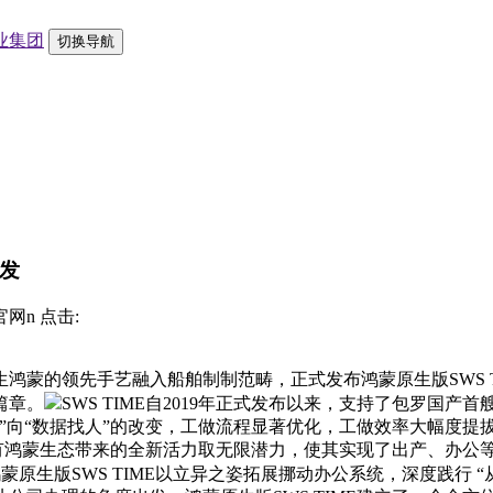
切换导航
式发
官网n 点击:
蒙的领先手艺融入船舶制制范畴，正式发布鸿蒙原生版SWS T
篇章。
SWS TIME自2019年正式发布以来，支持了包罗
“数据找人”的改变，工做流程显著优化，工做效率大幅度提拔。并
又具有鸿蒙生态带来的全新活力取无限潜力，使其实现了出产、办
蒙原生版SWS TIME以立异之姿拓展挪动办公系统，深度践行