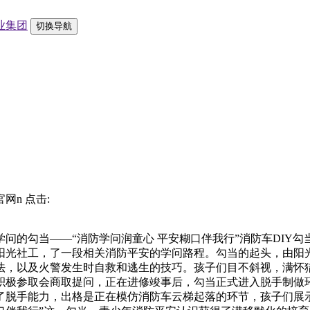
切换导航
官网n 点击:
的勾当——“消防学问润童心 平安糊口伴我行”消防车DIY勾
阳光社工，了一段相关消防平安的学问路程。勾当的起头，由阳
法，以及火警发生时自救和逃生的技巧。孩子们目不斜视，满怀
积极参取会商取提问，正在进修竣事后，勾当正式进入脱手制做
了脱手能力，出格是正在模仿消防车云梯起落的环节，孩子们展