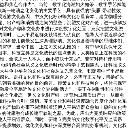
益和焦点合作力”。当前，数字化海潮如火如荼，数字手艺赋能
新一轮消息化变化的主要手艺，具有很强的“头雁”带动性效
易近族文化基因、中汉文化标识等文化存量资本，建立物理分
端、出产端和消费端之间的壁垒，沉塑文化财产链，进一步解放
，对文化产物和文化办事进行深度数字化处置，充实挖掘文化资
的同时，让人平易近群众获得更为优良的，指导人平易近群众加
目的和使用前景发生深条理影响。文化包含着科学的思维体例、
的需求。当今中国，正在习文化思惟的下，有中华优良保守文
根本。科技立异是文化成长的焦点要素，人类恰是正在科技的不
难，全取决于人本人，而不取决于东西”。若何对待和使用科
中国特色社会从义文化取新时代的科学手艺相连系，让科技取文
伟大斗争中孕育的文化和社会从义先辈文化，积淀着中华平易近
动感化。走好文化和科技深度融合之，必需守正立异，阐扬好先
长朝着准确的标的目的前进。鞭策文化和科技融合，将付与保守
激发全平易近族文化立异创制活力”，“要正在创制性和立异性
新的文化业态，延长文化财产链，培育构成新质出产力，从而愈
和科技融合引向深切。完美文化和科技深度融合尺度化办理体系
文化产物取办事不竭满脚着泛博人平易近群众愈加丰硕的文化需
技的健康融合成长建牢轨制之基。为此，应出力完美响应的政策
地人平易近群众。同时，要建立完美的文化数字化平安监管系
长提质增效。优化文化和科技深度融合高效能办事机制。文化权