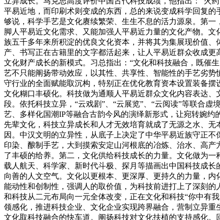
立异成长。马克思高度评价中国古代科技成绩，他指出：“火
平易近地，而印刷术则变成的东西，总的来说变成科学回复的
够说，科学手艺是文化赓续繁荣、生生不息的活力源泉。第一
脚人平易近文化需求、又能加强人平易近力量的文化产物。文
族五千多年来所积淀的优良文化资本，并将其为集展现价值、
产、书写正在古籍里的文字都活起来，让人平易近群众收成更
文化财产成长的新模式。习总指出：“文化和科技融合，既催
艺不只能阐扬带动效应，以其性、共享性、智能性的手艺劣势慎
守行业的全面赋能取沉构，特别正在优化教育资本设置装备摆
文化糊口丰硕化。科技做为通顺人平易近群众文化内容表达、
段。依托科技立异，“云戏剧”、“云展览”、“云阅读”等联合
艺、多样化国潮IP等融合古韵今风的演绎新形式，让宛转婉
先辈文化，科技立异成长和人才无效培育就成了无源之水、无
因。中汉文明的立异性，从底子上决定了中华平易近族守正不
印染、酿制手艺，大到摸索安定山河根底的冶炼、治水、高产
了丰硕的给养。第二，文化供给科技成长的力量。文化做为一种
载人航天、科学家、新时代斗极、探月等描画出中国科技成长
向善的人文空气。文化以更根本、更深厚、更持久的力量，内
能动性和创制性，强调人的取价值，为科技前进打上了深刻的人
和科技从二元布局向一元全体改变，正在文化和科技“你中有我
领感化，推进科技企业、文化企业实现跨界融合，营制立异重
文化取科技融合的快车道。阐扬科技对文化扶植的支持感化。