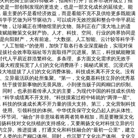
。火药把骑士阶级炸得破坏，指南针打开了世界市场并成立了殖
进史是一部创制发现的更迭史，也是一部文化成长的延续史。能
，最主要的不是看经济效益，而是看能不克不及供给更多既能满
科学手艺做为环节驱动力，可以或许无效挖掘和整合中华平易近
产物，让珍藏正在博物馆里的文物、陈列正在广漠大地上的遗
技赋能鞭策文化财产协。人才、科技、空间、行业的跨界协同是
是向阳财产，大有前途。”大数据、人工智能、云计较等科学手
“人工智能+”的使用，加快了取各行各业深度融合，实现对保
提拔社会效率取福祉等方面取得严沉进展。第三，科技赋能鞭策
时代人平易近群浩繁样化、多条理、多方面文化需求的无效手
”，最大程度拓宽了人们的文化消费路子；揭秘式展览、沉浸式演
极大地提拔了人们的文化消费体验。科技成长离不开文化。没有
、立异最活跃的处所集聚。”第一，文化奠基科技立异的优秀基
、怯于接管新事物的无畏风致。小到便当贩子闾阎糊口的织制、
。同时，也承担着传承人文的主要，为现代中国的科技成长供给
科学成绩离不开支持。”科技摸索过程中铸就的“两弹一星”、
，科技的快速成长离不开力量的强大支持。第三，文化营制科技
、使用、引领科技的体例。中华优良保守文化凸起人的从体性、
个环节词。“融合”并非意味着将两者简单相加，而是要鞭策文化
实阐扬科技对文化扶植的支持感化，又要阐扬文化对科技立异的引
立异。推进提速，打通文化和科技融合的“最初一公里”，建立
了人类的出产糊口体例。同时，也沉塑了文化出产体例、文化立