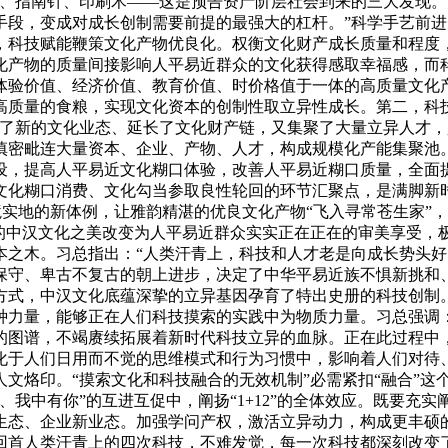
药、指南针、印刷术——这是预告资产阶层社会到来的三大发现
手段，变成对成长创制需要前提的最强大的杠杆。”科学手艺前
，科技赋能鞭策文化产物优良化。权衡文化财产成长质量和程度
化产物的质量间接影响人平易近群众的文化获得感取幸福感，而
体验价值、经济价值、教育价值、时价格值于一体的高质量文化
高质量的食粮，实现文化资本的创制性取立异性成长。第二，科
生了新的文化业态、延长了文化财产链，又集聚了大量立异人才，
密毗连大量资本、企业、产物、人才，构成规模化产能集聚池。
设，提高人平易近文化糊口体验，改善人平易近糊口质量，全面
文化糊口消费、文化勾当参取良性轮回的环节汇聚点，是满脚新
虚境实地的新体例，让雅韵精湛的优良文化产物“飞入寻常苍生家
约的中汉文化之美改变为人平易近群众实实正在正在的审美享受，
本之木。习总指出：“人类汗青上，科技和人才老是向成长势头好
保守、卑古不复古的朝上进步，决定了中华平易近族不惧新挑和
方式，中汉文化底蕴深挚的立异基因孕育了特出史册的科技创制
力量，能够正在人们科技摸索的实践中为物质力量。习总强调：“
的图谱，不竭赓续拓展着新时代科技立异的血脉。正在此过程中
化于人们日用而不觉的思维模式和行为习惯中，影响着人们对待
文烙印。“摸索文化和科技融合的无效机制”必需紧扣“融合”这
、我中有你”的互进互促中，阐扬“1+12”的全体效应。既要充
生态、企业新业态。加强学问产权，激活立异动力，构成更丰硕的
回首人类汗青上的四次科技，不难发觉，每一次科技都深刻改变