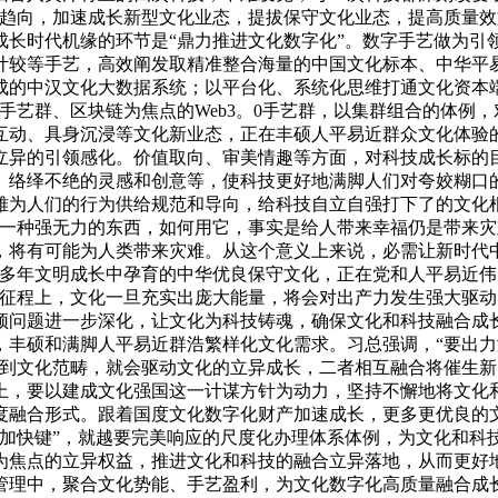
长趋向，加速成长新型文化业态，提拔保守文化业态，提高质量效
长时代机缘的环节是“鼎力推进文化数字化”。数字手艺做为引领
计较等手艺，高效阐发取精准整合海量的中国文化标本、中华平
成的中汉文化大数据系统；以平台化、系统化思维打通文化资本
手艺群、区块链为焦点的Web3。0手艺群，以集群组合的体例
互动、具身沉浸等文化新业态，正在丰硕人平易近群众文化体验
立异的引领感化。价值取向、审美情趣等方面，对科技成长标的
、络绎不绝的灵感和创意等，使科技更好地满脚人们对夸姣糊口
雅为人们的行为供给规范和导向，给科技自立自强打下了的文化
是一种强无力的东西，如何用它，事实是给人带来幸福仍是带来灾
，将有可能为人类带来灾难。从这个意义上来说，必需让新时代
00多年文明成长中孕育的中华优良保守文化，正在党和人平易近
新征程上，文化一旦充实出庞大能量，将会对出产力发生强大驱
颈问题进一步深化，让文化为科技铸魂，确保文化和科技融合成
丰硕和满脚人平易近群浩繁样化文化需求。习总强调，“要出力
用到文化范畴，就会驱动文化的立异成长，二者相互融合将催生
上，要以建成文化强国这一计谋方针为动力，坚持不懈地将文化
度融合形式。跟着国度文化数字化财产加速成长，更多更优良的
“加快键”，就越要完美响应的尺度化办理体系体例，为文化和科
为焦点的立异权益，推进文化和科技的融合立异落地，从而更好
管理中，聚合文化势能、手艺盈利，为文化数字化高质量融合成