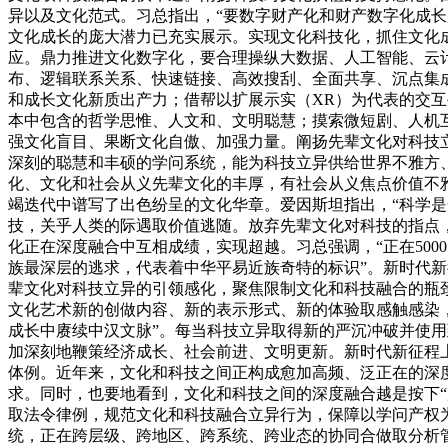
异以及文化范式。习总指出，“要数字财产化和财产数字化成
文化成长的庞大潜力已充实展示。实现文化科技化，抓住文化成
应。鼎力推进文化数字化，要合理操纵大数据、人工智能、云
布、逻辑联系关系、快速链接、高效搜刮、全面共享、沉点集
和成长文化新质出产力；借帮以扩展示实（XR）为代表的交互
本中包含的哲学思惟、人文和、文明聪慧；摸索微短剧、人机
强文化盲目、果断文化自傲、加强力量。阐扬先辈文化对科技
深刻的聪慧和丰硕的学问系统，能为科技立异供给世界不雅方
化、文化和社会从义先辈文化的丰厚，有社会从义焦点价值不
竭迭代中谱写了出色纷呈的文化华章。爱因斯坦指出，“科学
技，关乎人类的际遇取价值逃随。放弃先辈文化对科技的指点
化正在深度融合中互相成绩，实现超越。习总强调，“正在50
族最深层的逃求，代表着中华平易近族奇特的标识”。新时代
辈文化对科技立异的引领感化，聚焦限制文化和科技融合的瓶
文化艺术新的创做内容、新的表示形式、新的体验取感触感染，
成长中赓续中汉文脉”。每当科技立异取得新的严沉冲破并使
加深刻地鞭策经济成长、社会前进、文明更新。新时代新征程
体例。近年来，文化和科技之间正构成愈加高频、泛正在的深
求。同时，也要地看到，文化和科技之间的深度融合越是按下
取法令律例，规范文化和科技融合立异行为，保障以学问产权
统，正在跨层级、跨地区、跨系统、跨业态的协同合做取分析