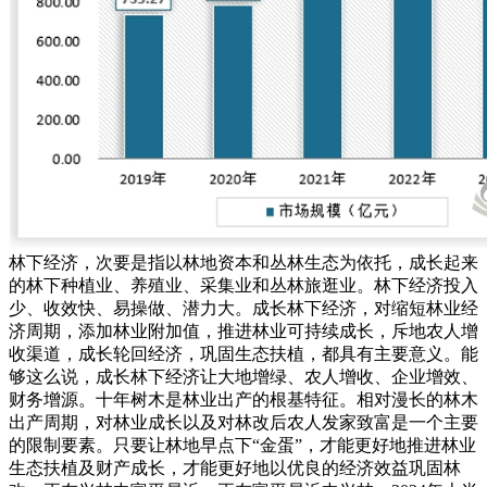
林下经济，次要是指以林地资本和丛林生态为依托，成长起来
的林下种植业、养殖业、采集业和丛林旅逛业。林下经济投入
少、收效快、易操做、潜力大。成长林下经济，对缩短林业经
济周期，添加林业附加值，推进林业可持续成长，斥地农人增
收渠道，成长轮回经济，巩固生态扶植，都具有主要意义。能
够这么说，成长林下经济让大地增绿、农人增收、企业增效、
财务增源。十年树木是林业出产的根基特征。相对漫长的林木
出产周期，对林业成长以及对林改后农人发家致富是一个主要
的限制要素。只要让林地早点下“金蛋”，才能更好地推进林业
生态扶植及财产成长，才能更好地以优良的经济效益巩固林