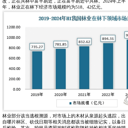
改，正在兴林中富平易近，正在富平易近中兴林。2024年上半
年，林业正在林下经济市场规模约为518。42亿元。
林业部分该当逃根溯源，对市场上的木材从泉源起头逃踪，出
自哪片林区、砍伐日期等相关消息都该当被细致记实，以备日
后检验。其次，护林员遵照按时巡检取随机抽检相连系的放哨