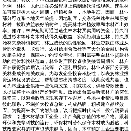
体例，林区，以此正在必然程度上遏制滥砍滥伐现象。速生林
虽可缩短树木成才周期，但植被单一，本地生态。因而，林业
部分可连系本地天气前提，因地制宜，交杂混种速生林和原始
树种，拔取效益较好的树种，提高林木种植效率和木材产出效
率。如许，林户短期可通过速生林木材买卖周转资金，持久可
通过杉木等珍贵木材获得久远收益，实现短期速生林，持久原
始林夹杂种植模式，林业成长的良性轮回。林业贷款由林业从
管部分牵头，取银行、农村信用合做社等有天分的金融机构告
竣相关和谈，保障林户的资金需求。同时需要明白林业贷款补
助的定位和搀扶范畴，林业财产因投资收受接管周期长，林户
正在获得贷款后该当统筹、合理利用贷款。林业从管部分要完
美林业成长相关政策。为激发企业投资积极性，以表扬林业投
资运转优良的企业，帮帮提超出跨越名度，以此实现共赢。也
可为林业企业供给一些优惠政策，削减税收，供给贷款便当，
以提拔整个林业财产盈利程度。政策出台需要听取林户的需乞
降坚苦，以避免政策取现实存正在误差，各地林业帮扶项目应
彼此联系，不竭扩大投资总量，构成品牌，积极建立品牌效
应。为提高林木产物附加值，该当把握时代成长，投合消费者
需求，引进木材精加工企业，出产高附加值的木材产物。跟着
环保和先辈科技的流行，环保材料替代保守木材成为必然，科
技改变家具的呼声也越来越高，因而，木材精加工企业要把握