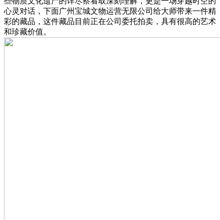
些物质文化遗产的详尽察看取深刻理解，更是一场穿越时空的
心灵对话，下面广州宝城文物运营无限公司给大师带来一件精
彩的藏品，这件藏品目前正在公司委托拍卖，具有很高的艺术
和珍藏价值。