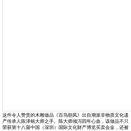
这件令人赞赏的木雕做品《百鸟朝凤》出自潮派非物质文化遗
产传承人陈泽铭大师之手。陈大师倾泻四年心血，该做品不只
荣获第十八届中国（深圳）国际文化财产博览买卖会金，还被