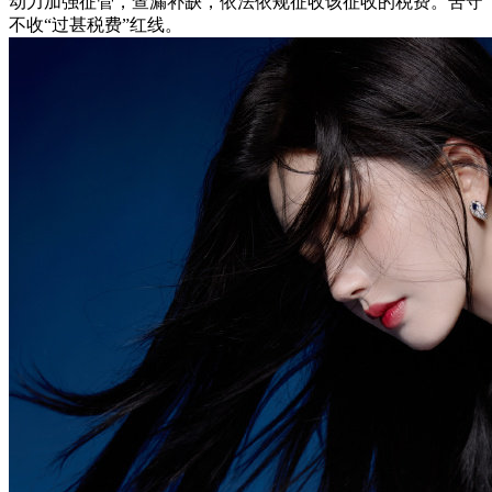
动力加强征管，查漏补缺，依法依规征收该征收的税费。苦守
不收“过甚税费”红线。