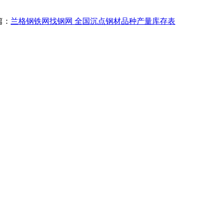
篇：
兰格钢铁网找钢网 全国沉点钢材品种产量库存表